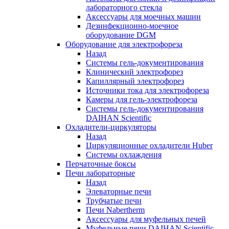
лабораторного стекла
Аксессуары для моечных машин
Дезинфекционно-моечное
оборудование DGM
Оборудование для электрофореза
Назад
Системы гель-документирования
Клинический электрофорез
Капиллярный электрофорез
Источники тока для электрофореза
Камеры для гель-электрофореза
Системы гель-документирования
DAIHAN Scientific
Охладители-циркуляторы
Назад
Циркуляционные охладители Huber
Системы охлаждения
Перчаточные боксы
Печи лабораторные
Назад
Элеваторные печи
Трубчатые печи
Печи Nabertherm
Аксессуары для муфельных печей
Муфельные печи DAIHAN Scientific