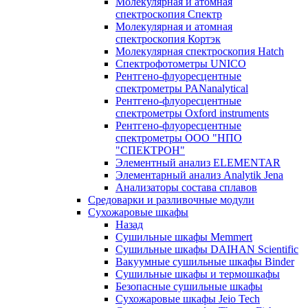
Молекулярная и атомная
спектроскопия Спектр
Молекулярная и атомная
спектроскопия Кортэк
Молекулярная спектроскопия Hatch
Спектрофотометры UNICO
Рентгено-флуоресцентные
спектрометры PANanalytical
Рентгено-флуоресцентные
спектрометры Oxford instruments
Рентгено-флуоресцентные
спектрометры ООО "НПО
"СПЕКТРОН"
Элементный анализ ELEMENTAR
Элементарный анализ Analytik Jena
Анализаторы состава сплавов
Средоварки и разливочные модули
Сухожаровые шкафы
Назад
Сушильные шкафы Memmert
Сушильные шкафы DAIHAN Scientific
Вакуумные сушильные шкафы Binder
Сушильные шкафы и термошкафы
Безопасные сушильные шкафы
Сухожаровые шкафы Jeio Tech