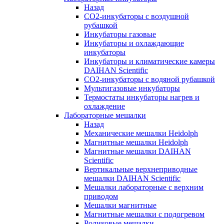
Назад
СО2-инкубаторы с воздушной
рубашкой
Инкубаторы газовые
Инкубаторы и охлаждающие
инкубаторы
Инкубаторы и климатические камеры
DAIHAN Scientific
CO2-инкубаторы с водяной рубашкой
Мультигазовые инкубаторы
Термостаты инкубаторы нагрев и
охлаждение
Лабораторные мешалки
Назад
Механические мешалки Heidolph
Магнитные мешалки Heidolph
Магнитные мешалки DAIHAN
Scientific
Вертикальные верхнеприводные
мешалки DAIHAN Scientific
Мешалки лабораторные с верхним
приводом
Мешалки магнитные
Магнитные мешалки с подогревом
Роликовые мешалки