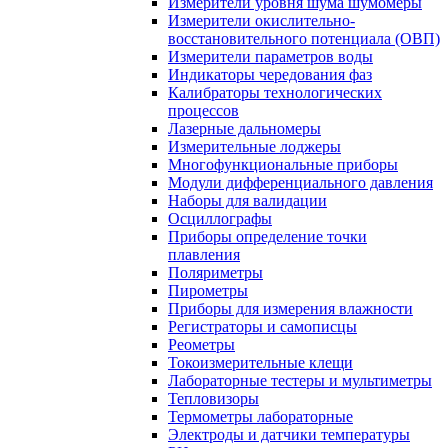
Измерители уровня шума шумомеры
Измерители окислительно-
восстановительного потенциала (ОВП)
Измерители параметров воды
Индикаторы чередования фаз
Калибраторы технологических
процессов
Лазерные дальномеры
Измерительные лоджеры
Многофункциональные приборы
Модули дифференциального давления
Наборы для валидации
Осциллографы
Приборы определение точки
плавления
Поляриметры
Пирометры
Приборы для измерения влажности
Регистраторы и самописцы
Реометры
Токоизмерительные клещи
Лабораторные тестеры и мультиметры
Тепловизоры
Термометры лабораторные
Электроды и датчики температуры