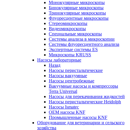
Монокулярные микроскопы
Бинокулярные микроскопы
Тринокулярные микроскопы
Флуоресцентные микроскопы
Стереомикроскопы
Видеомикроскопы
Специальные микроскопы
Системы анализа в микроскопии
Системы флуоресцентного анализа
Экспертные системы ES
Микроскопы KRUSS
Насосы лабораторные
Назад
Насосы перистальтические
Насосы вакуумные
Насосы центробежные
Вакуумные насосы и компрессоры
Terra Universal
Насосы для перекачивания жидкостей
Насосы перистальтические Heidolph
Насосы Ismatec
OEM насосы KNF
Промышленные насосы KNF
Оборудование для ветеринарии и сельского
хозяйства