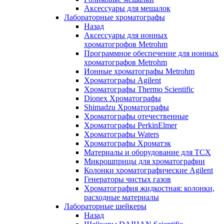
Аксессуары для мешалок
Лабораторные хроматографы
Назад
Аксессуары для ионных
хроматогрофов Metrohm
Программное обеспечение для ионных
хроматографов Metrohm
Ионные хроматографы Metrohm
Хроматографы Agilent
Хроматографы Thermo Scientific
Dionex Хроматографы
Shimadzu Хроматографы
Хроматографы отечественные
Хроматографы PerkinElmer
Хроматографы Waters
Хроматографы Хроматэк
Материалы и оборудование для ТСХ
Микрошприцы для хроматографии
Колонки хроматографические Agilent
Генераторы чистых газов
Хроматография жидкостная: колонки,
расходные материалы
Лабораторные шейкеры
Назад