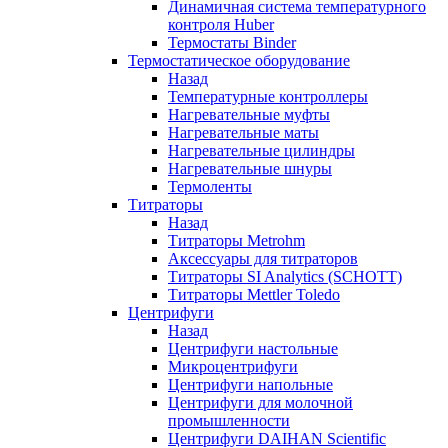
Динамичная система температурного
контроля Huber
Термостаты Binder
Термостатическое оборудование
Назад
Температурные контроллеры
Нагревательные муфты
Нагревательные маты
Нагревательные цилиндры
Нагревательные шнуры
Термоленты
Титраторы
Назад
Титраторы Metrohm
Аксессуары для титраторов
Титраторы SI Analytics (SCHOTT)
Титраторы Mettler Toledo
Центрифуги
Назад
Центрифуги настольные
Микроцентрифуги
Центрифуги напольные
Центрифуги для молочной
промышленности
Центрифуги DAIHAN Scientific