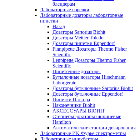
блендерам
Лабораторные горелки
Лабораторные дозаторы лабораторные
пипетки
Назад
Дозаторы Sartorius Biohit
Дозаторы Mettler Toledo
Дозаторы пипетки Eppendorf
Finnpipette Дозаторы Thermo Fisher
Scientific
Lenpipette Дозаторы Thermo Fisher
Scientific
Пипеточные дозаторы
Бутылочные дозаторы Hirschmann
Laborgerate
Дозаторы бутылочные Sartorius Biohit
Дозаторы бутылочные Eppendorf
Пипетки Пастера
Наконечники Biohit
АКСЕССУАРЫ BIOHIT
Степперы дозаторы шприцевые
Hamilton
Автоматические станции дозирования
Лабораторные ИК-Фурье спектрометры
Лабораторные инкубаторы