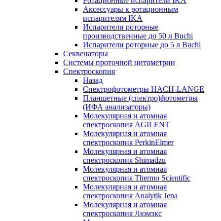
Ротационные испарители IKA
Аксессуары к ротационным
испарителям IKA
Испарители роторные
производственные до 50 л Buchi
Испарители роторные до 5 л Buchi
Секвенаторы
Системы проточной цитометрии
Спектроскопия
Назад
Спектрофотометры HACH-LANGE
Планшетные (спектро)фотометры
(ИФА анализаторы)
Молекулярная и атомная
спектроскопия AGILENT
Молекулярная и атомная
спектроскопия PerkinElmer
Молекулярная и атомная
спектроскопия Shimadzu
Молекулярная и атомная
спектроскопия Thermo Scientific
Молекулярная и атомная
спектроскопия Analytik Jena
Молекулярная и атомная
спектроскопия Люмэкс