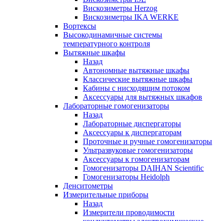
Вискозиметры Herzog
Вискозиметры IKA WERKE
Вортексы
Высокодинамичные системы
температурного контроля
Вытяжные шкафы
Назад
Автономные вытяжные шкафы
Классические вытяжные шкафы
Кабины с нисходящим потоком
Аксессуары для вытяжных шкафов
Лабораторные гомогенизаторы
Назад
Лабораторные диспергаторы
Аксессуары к диспергаторам
Проточные и ручные гомогенизаторы
Ультразвуковые гомогенизаторы
Аксессуары к гомогенизаторам
Гомогенизаторы DAIHAN Scientific
Гомогенизаторы Heidolph
Денситометры
Измерительные приборы
Назад
Измерители проводимости