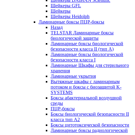
Шейкеры DAIHAN Scientific
Шейкеры GFL
Шейкеры
Шейкеры Heidolph
Ламинарные боксы ПЦР-боксы
Назад
TELSTAR Ламинарные боксы
биологической защиты
Ламинарные боксы биологической
безопасности класса II (тип А)
Ламинарные боксы биологической
безопасности класса I
Ламинарные Шкафы для стерильного
хранения
Ламинарные укрытия
Вытяжные шкафы с ламинарным
потоком и боксы с биозащитой K-
SYSTEMS
Боксы абактериальной воздушной
среды
ПЦР-боксы
Боксы биологической безопасности II
класса тип A2
Боксы цитотоксической безопасности
Ламинарные боксы радиологической