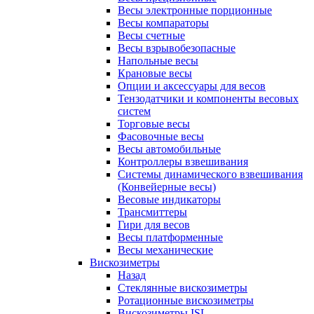
Весы электронные порционные
Весы компараторы
Весы счетные
Весы взрывобезопасные
Напольные весы
Крановые весы
Опции и аксессуары для весов
Тензодатчики и компоненты весовых
систем
Торговые весы
Фасовочные весы
Весы автомобильные
Контроллеры взвешивания
Системы динамического взвешивания
(Конвейерные весы)
Весовые индикаторы
Трансмиттеры
Гири для весов
Весы платформенные
Весы механические
Вискозиметры
Назад
Стеклянные вискозиметры
Ротационные вискозиметры
Вискозиметры ISL