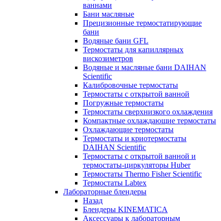
ваннами
Бани масляные
Прецизионные термостатирующие
бани
Водяные бани GFL
Термостаты для капиллярных
вискозиметров
Водяные и масляные бани DAIHAN
Scientific
Калибровочные термостаты
Термостаты с открытой ванной
Погружные термостаты
Термостаты сверхнизкого охлаждения
Компактные охлаждающие термостаты
Охлаждающие термостаты
Термостаты и криотермостаты
DAIHAN Scientific
Термостаты с открытой ванной и
термостаты-циркуляторы Huber
Термостаты Thermo Fisher Scientific
Термостаты Labtex
Лабораторные блендеры
Назад
Блендеры KINEMATICA
Аксессуары к лабораторным