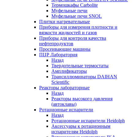
Термошкафы Carbolite
Муфельные печи
Муфельные печи SNOL
Плитки нагревательные
Приборы для измерения плотности и
вязкости жидкостей и газов
Приборы для контроля качества
нефтепродуктов
Просеивающие машины
ПЦР Лаборатория
Назад
Твердотельные термостаты
Амплификаторы
Трансиллюминаторы DAIHAN
Scientific
Реакторы лабораторные
Назад
Реакторы высокого давления
(автоклавы)
Ротационные испарители
Назад
Ротационные испарители Heidolph
Аксессуары к ротационным
испарителям Heidolph