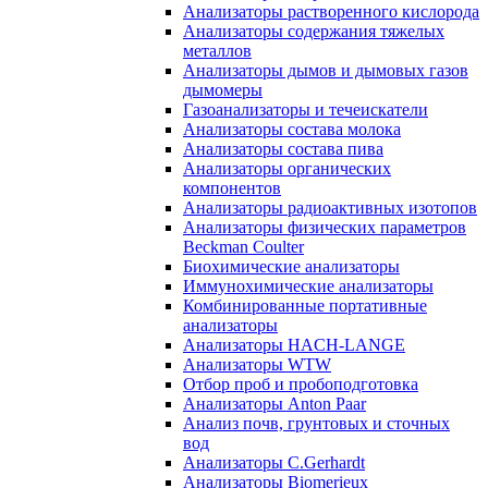
Анализаторы растворенного кислорода
Анализаторы содержания тяжелых
металлов
Анализаторы дымов и дымовых газов
дымомеры
Газоанализаторы и течеискатели
Анализаторы состава молока
Анализаторы состава пива
Анализаторы органических
компонентов
Анализаторы радиоактивных изотопов
Анализаторы физических параметров
Beckman Coulter
Биохимические анализаторы
Иммунохимические анализаторы
Комбинированные портативные
анализаторы
Анализаторы HACH-LANGE
Анализаторы WTW
Отбор проб и пробоподготовка
Анализаторы Anton Paar
Анализ почв, грунтовых и сточных
вод
Анализаторы C.Gerhardt
Анализаторы Biomerieux