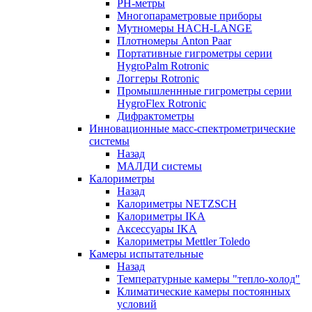
РH-метры
Многопараметровые приборы
Мутномеры HACH-LANGE
Плотномеры Anton Paar
Портативные гигрометры серии
HygroPalm Rotronic
Логгеры Rotronic
Промышленнные гигрометры серии
HygroFlex Rotronic
Дифрактометры
Инновационные масс-спектрометрические
системы
Назад
МАЛДИ системы
Калориметры
Назад
Калориметры NETZSCH
Калориметры IKA
Аксессуары IKA
Калориметры Mettler Toledo
Камеры испытательные
Назад
Температурные камеры "тепло-холод"
Климатические камеры постоянных
условий