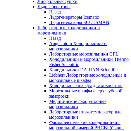
Лиофильные сушки
Льдогенераторы
Назад
Льдогенераторы Icematic
Льдогенераторы SCOTSMAN
Лабораторные холодильники и
морозильники
Назад
Angelantoni Холодильники и
морозильники
Лабораторные морозильники GFL
Холодильники и морозильники Thermo
Fisher Scientific
Холодильники DAIHAN Scientific
Liebherr Лабораторные холодильные и
морозильные шкафы
Холодильные шкафы для химикатов
Морозильные шкафы сверхглубокой
заморозки
Медицинские лабораторные
морозильники
Лабораторные низкотемпературные
морозильники
Фармацевтические холодильники с
морозильной камерой PHCBI (бывш.