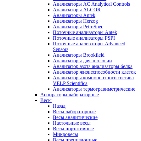
Анализаторы AC Analytical Controls
Анализаторы ALCOR
Анализаторы Antek
Анализаторы Herzog
Анализаторы PetroSpec
Поточные анализаторы Antek
Поточные анализаторы PSPI
Поточные анализаторы Advanced
Sensors
Анализаторы Brookfield
Анализаторы для энологии
Анализатор азота анализаторы белка
Анализатор жизнеспособности клеток
Анализаторы компонентного состава
VELP Scientifica
Анализаторы термогравиметрические
Аспираторы лабораторные
Весы
Назад
Весы лабораторные
Весы аналитические
Настольные весы
Весы портативные
Микровесы
Весы прецизионные