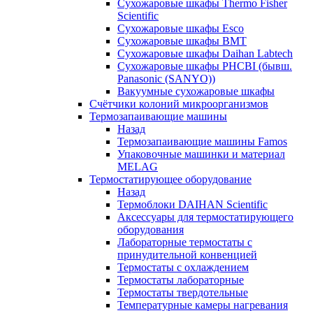
Сухожаровые шкафы Thermo Fisher
Scientific
Сухожаровые шкафы Esco
Сухожаровые шкафы BMT
Сухожаровые шкафы Daihan Labtech
Сухожаровые шкафы PHCBI (бывш.
Panasonic (SANYO))
Вакуумные сухожаровые шкафы
Счётчики колоний микроорганизмов
Термозапаивающие машины
Назад
Термозапаивающие машины Famos
Упаковочные машинки и материал
MELAG
Термостатирующее оборудование
Назад
Термоблоки DAIHAN Scientific
Аксессуары для термостатирующего
оборудования
Лабораторные термостаты с
принудительной конвенцией
Термостаты с охлаждением
Термостаты лабораторные
Термостаты твердотельные
Температурные камеры нагревания