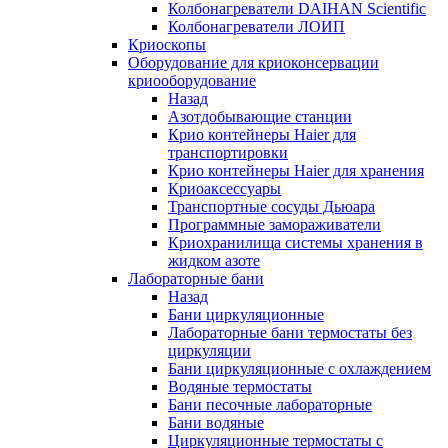
Колбонагреватели DAIHAN Scientific
Колбонагреватели ЛОИП
Криоскопы
Оборудование для криоконсервации
криооборудование
Назад
Азотдобывающие станции
Крио контейнеры Haier для
транспортировки
Крио контейнеры Haier для хранения
Криоаксессуары
Транспортные сосуды Дьюара
Программные замораживатели
Криохранилища системы хранения в
жидком азоте
Лабораторные бани
Назад
Бани циркуляционные
Лабораторные бани термостаты без
циркуляции
Бани циркуляционные с охлаждением
Водяные термостаты
Бани песочные лабораторные
Бани водяные
Циркуляционные термостаты с