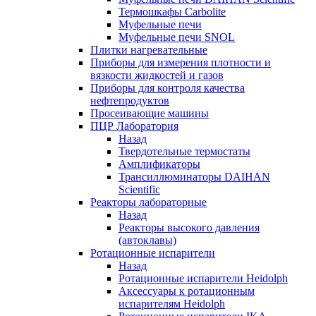
Термошкафы Carbolite
Муфельные печи
Муфельные печи SNOL
Плитки нагревательные
Приборы для измерения плотности и
вязкости жидкостей и газов
Приборы для контроля качества
нефтепродуктов
Просеивающие машины
ПЦР Лаборатория
Назад
Твердотельные термостаты
Амплификаторы
Трансиллюминаторы DAIHAN
Scientific
Реакторы лабораторные
Назад
Реакторы высокого давления
(автоклавы)
Ротационные испарители
Назад
Ротационные испарители Heidolph
Аксессуары к ротационным
испарителям Heidolph