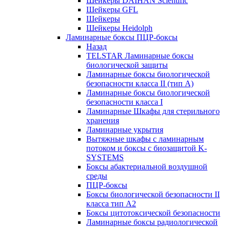
Шейкеры DAIHAN Scientific
Шейкеры GFL
Шейкеры
Шейкеры Heidolph
Ламинарные боксы ПЦР-боксы
Назад
TELSTAR Ламинарные боксы
биологической защиты
Ламинарные боксы биологической
безопасности класса II (тип А)
Ламинарные боксы биологической
безопасности класса I
Ламинарные Шкафы для стерильного
хранения
Ламинарные укрытия
Вытяжные шкафы с ламинарным
потоком и боксы с биозащитой K-
SYSTEMS
Боксы абактериальной воздушной
среды
ПЦР-боксы
Боксы биологической безопасности II
класса тип A2
Боксы цитотоксической безопасности
Ламинарные боксы радиологической