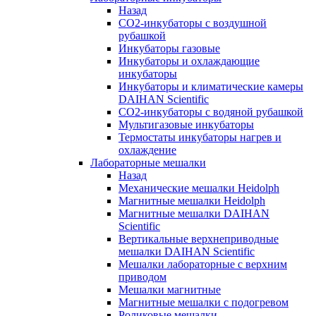
Назад
СО2-инкубаторы с воздушной
рубашкой
Инкубаторы газовые
Инкубаторы и охлаждающие
инкубаторы
Инкубаторы и климатические камеры
DAIHAN Scientific
CO2-инкубаторы с водяной рубашкой
Мультигазовые инкубаторы
Термостаты инкубаторы нагрев и
охлаждение
Лабораторные мешалки
Назад
Механические мешалки Heidolph
Магнитные мешалки Heidolph
Магнитные мешалки DAIHAN
Scientific
Вертикальные верхнеприводные
мешалки DAIHAN Scientific
Мешалки лабораторные с верхним
приводом
Мешалки магнитные
Магнитные мешалки с подогревом
Роликовые мешалки