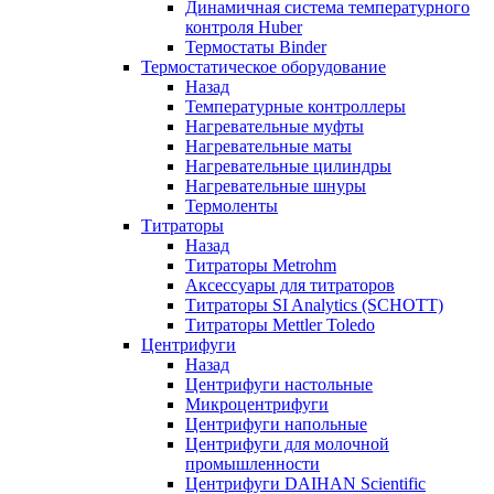
Динамичная система температурного
контроля Huber
Термостаты Binder
Термостатическое оборудование
Назад
Температурные контроллеры
Нагревательные муфты
Нагревательные маты
Нагревательные цилиндры
Нагревательные шнуры
Термоленты
Титраторы
Назад
Титраторы Metrohm
Аксессуары для титраторов
Титраторы SI Analytics (SCHOTT)
Титраторы Mettler Toledo
Центрифуги
Назад
Центрифуги настольные
Микроцентрифуги
Центрифуги напольные
Центрифуги для молочной
промышленности
Центрифуги DAIHAN Scientific