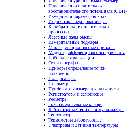
Измерители уровня шума шумомеры
Измерители окислительно-
восстановительного потенциала (ОВП)
Измерители параметров воды
Индикаторы чередования фаз
Калибраторы технологических
процессов
Лазерные дальномеры
Измерительные лоджеры
Многофункциональные приборы
Модули дифференциального давления
Наборы для валидации
Осциллографы
Приборы определение точки
плавления
Поляриметры
Пирометры
Приборы для измерения влажности
Регистраторы и самописцы
Реометры
Токоизмерительные клещи
Лабораторные тестеры и мультиметры
Тепловизоры
Термометры лабораторные
Электроды и датчики температуры