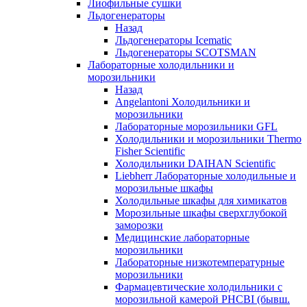
Лиофильные сушки
Льдогенераторы
Назад
Льдогенераторы Icematic
Льдогенераторы SCOTSMAN
Лабораторные холодильники и
морозильники
Назад
Angelantoni Холодильники и
морозильники
Лабораторные морозильники GFL
Холодильники и морозильники Thermo
Fisher Scientific
Холодильники DAIHAN Scientific
Liebherr Лабораторные холодильные и
морозильные шкафы
Холодильные шкафы для химикатов
Морозильные шкафы сверхглубокой
заморозки
Медицинские лабораторные
морозильники
Лабораторные низкотемпературные
морозильники
Фармацевтические холодильники с
морозильной камерой PHCBI (бывш.