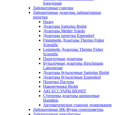
блендерам
Лабораторные горелки
Лабораторные дозаторы лабораторные
пипетки
Назад
Дозаторы Sartorius Biohit
Дозаторы Mettler Toledo
Дозаторы пипетки Eppendorf
Finnpipette Дозаторы Thermo Fisher
Scientific
Lenpipette Дозаторы Thermo Fisher
Scientific
Пипеточные дозаторы
Бутылочные дозаторы Hirschmann
Laborgerate
Дозаторы бутылочные Sartorius Biohit
Дозаторы бутылочные Eppendorf
Пипетки Пастера
Наконечники Biohit
АКСЕССУАРЫ BIOHIT
Степперы дозаторы шприцевые
Hamilton
Автоматические станции дозирования
Лабораторные ИК-Фурье спектрометры
Лабораторные инкубаторы