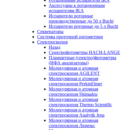
Ротационные испарители IKA
Аксессуары к ротационным
испарителям IKA
Испарители роторные
производственные до 50 л Buchi
Испарители роторные до 5 л Buchi
Секвенаторы
Системы проточной цитометрии
Спектроскопия
Назад
Спектрофотометры HACH-LANGE
Планшетные (спектро)фотометры
(ИФА анализаторы)
Молекулярная и атомная
спектроскопия AGILENT
Молекулярная и атомная
спектроскопия PerkinElmer
Молекулярная и атомная
спектроскопия Shimadzu
Молекулярная и атомная
спектроскопия Thermo Scientific
Молекулярная и атомная
спектроскопия Analytik Jena
Молекулярная и атомная
спектроскопия Люмэкс