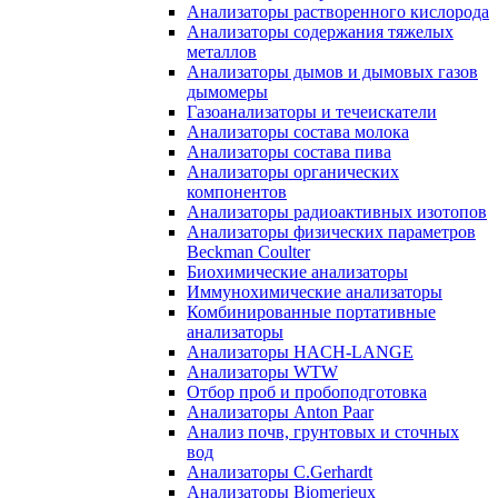
Анализаторы растворенного кислорода
Анализаторы содержания тяжелых
металлов
Анализаторы дымов и дымовых газов
дымомеры
Газоанализаторы и течеискатели
Анализаторы состава молока
Анализаторы состава пива
Анализаторы органических
компонентов
Анализаторы радиоактивных изотопов
Анализаторы физических параметров
Beckman Coulter
Биохимические анализаторы
Иммунохимические анализаторы
Комбинированные портативные
анализаторы
Анализаторы HACH-LANGE
Анализаторы WTW
Отбор проб и пробоподготовка
Анализаторы Anton Paar
Анализ почв, грунтовых и сточных
вод
Анализаторы C.Gerhardt
Анализаторы Biomerieux