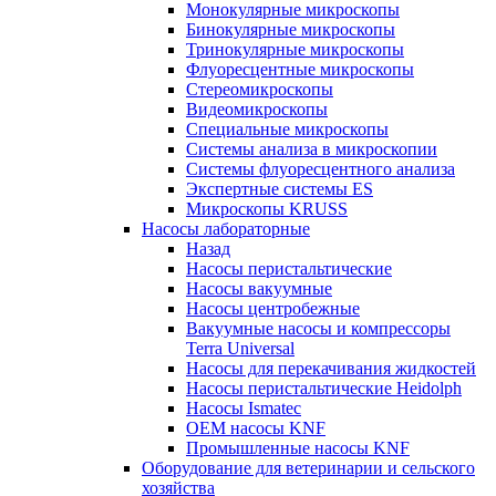
Монокулярные микроскопы
Бинокулярные микроскопы
Тринокулярные микроскопы
Флуоресцентные микроскопы
Стереомикроскопы
Видеомикроскопы
Специальные микроскопы
Системы анализа в микроскопии
Системы флуоресцентного анализа
Экспертные системы ES
Микроскопы KRUSS
Насосы лабораторные
Назад
Насосы перистальтические
Насосы вакуумные
Насосы центробежные
Вакуумные насосы и компрессоры
Terra Universal
Насосы для перекачивания жидкостей
Насосы перистальтические Heidolph
Насосы Ismatec
OEM насосы KNF
Промышленные насосы KNF
Оборудование для ветеринарии и сельского
хозяйства