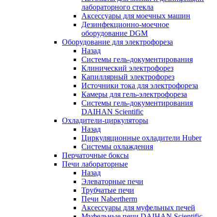
лабораторного стекла
Аксессуары для моечных машин
Дезинфекционно-моечное
оборудование DGM
Оборудование для электрофореза
Назад
Системы гель-документирования
Клинический электрофорез
Капиллярный электрофорез
Источники тока для электрофореза
Камеры для гель-электрофореза
Системы гель-документирования
DAIHAN Scientific
Охладители-циркуляторы
Назад
Циркуляционные охладители Huber
Системы охлаждения
Перчаточные боксы
Печи лабораторные
Назад
Элеваторные печи
Трубчатые печи
Печи Nabertherm
Аксессуары для муфельных печей
Муфельные печи DAIHAN Scientific