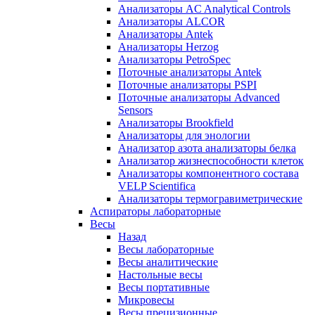
Анализаторы AC Analytical Controls
Анализаторы ALCOR
Анализаторы Antek
Анализаторы Herzog
Анализаторы PetroSpec
Поточные анализаторы Antek
Поточные анализаторы PSPI
Поточные анализаторы Advanced
Sensors
Анализаторы Brookfield
Анализаторы для энологии
Анализатор азота анализаторы белка
Анализатор жизнеспособности клеток
Анализаторы компонентного состава
VELP Scientifica
Анализаторы термогравиметрические
Аспираторы лабораторные
Весы
Назад
Весы лабораторные
Весы аналитические
Настольные весы
Весы портативные
Микровесы
Весы прецизионные