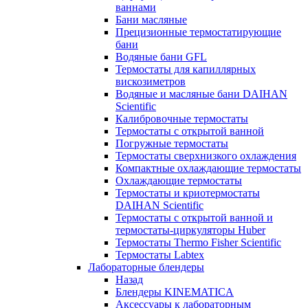
ваннами
Бани масляные
Прецизионные термостатирующие
бани
Водяные бани GFL
Термостаты для капиллярных
вискозиметров
Водяные и масляные бани DAIHAN
Scientific
Калибровочные термостаты
Термостаты с открытой ванной
Погружные термостаты
Термостаты сверхнизкого охлаждения
Компактные охлаждающие термостаты
Охлаждающие термостаты
Термостаты и криотермостаты
DAIHAN Scientific
Термостаты с открытой ванной и
термостаты-циркуляторы Huber
Термостаты Thermo Fisher Scientific
Термостаты Labtex
Лабораторные блендеры
Назад
Блендеры KINEMATICA
Аксессуары к лабораторным