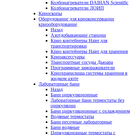
Колбонагреватели DAIHAN Scientific
Колбонагреватели ЛОИП
Криоскопы
Оборудование для криоконсервации
криооборудование
Назад
Азотдобывающие станции
Крио контейнеры Haier для
транспортировки
Крио контейнеры Haier для хранения
Криоаксессуары
Транспортные сосуды Дьюара
Программные замораживатели
Криохранилища системы хранения в
жидком азоте
Лабораторные бани
Назад
Бани циркуляционные
Лабораторные бани термостаты без
циркуляции
Бани циркуляционные с охлаждением
Водяные термостаты
Бани песочные лабораторные
Бани водяные
Циркуляционные термостаты с