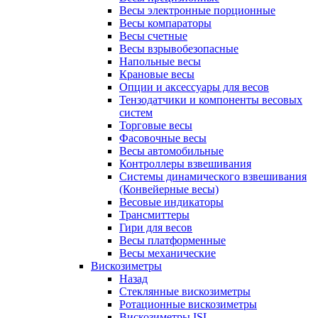
Весы электронные порционные
Весы компараторы
Весы счетные
Весы взрывобезопасные
Напольные весы
Крановые весы
Опции и аксессуары для весов
Тензодатчики и компоненты весовых
систем
Торговые весы
Фасовочные весы
Весы автомобильные
Контроллеры взвешивания
Системы динамического взвешивания
(Конвейерные весы)
Весовые индикаторы
Трансмиттеры
Гири для весов
Весы платформенные
Весы механические
Вискозиметры
Назад
Стеклянные вискозиметры
Ротационные вискозиметры
Вискозиметры ISL