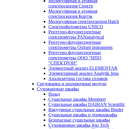
Молекулярная и атомная
спектроскопия Спектр
Молекулярная и атомная
спектроскопия Кортэк
Молекулярная спектроскопия Hatch
Спектрофотометры UNICO
Рентгено-флуоресцентные
спектрометры PANanalytical
Рентгено-флуоресцентные
спектрометры Oxford instruments
Рентгено-флуоресцентные
спектрометры ООО "НПО
"СПЕКТРОН"
Элементный анализ ELEMENTAR
Элементарный анализ Analytik Jena
Анализаторы состава сплавов
Средоварки и разливочные модули
Сухожаровые шкафы
Назад
Сушильные шкафы Memmert
Сушильные шкафы DAIHAN Scientific
Вакуумные сушильные шкафы Binder
Сушильные шкафы и термошкафы
Безопасные сушильные шкафы
Сухожаровые шкафы Jeio Tech