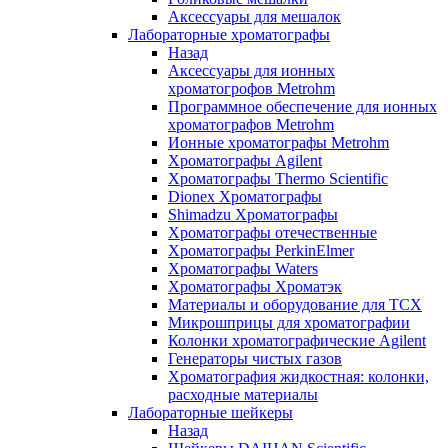
Аксессуары для мешалок
Лабораторные хроматографы
Назад
Аксессуары для ионных
хроматогрофов Metrohm
Программное обеспечение для ионных
хроматографов Metrohm
Ионные хроматографы Metrohm
Хроматографы Agilent
Хроматографы Thermo Scientific
Dionex Хроматографы
Shimadzu Хроматографы
Хроматографы отечественные
Хроматографы PerkinElmer
Хроматографы Waters
Хроматографы Хроматэк
Материалы и оборудование для ТСХ
Микрошприцы для хроматографии
Колонки хроматографические Agilent
Генераторы чистых газов
Хроматография жидкостная: колонки,
расходные материалы
Лабораторные шейкеры
Назад