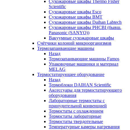
Сухожаровые шкафы Thermo Fisher
Scientific
Сухожаровые шкафы Esco
Сухожаровые шкафы BMT
Сухожаровые шкафы Daihan Labtech
Сухожаровые шкафы PHCBI (бывш.
Panasonic (SANYO))
Вакуумные сухожаровые шкафы
Счётчики колоний микроорганизмов
Термозапаивающие машины
Назад
Термозапаивающие машины Famos
Упаковочные машинки и материал
MELAG
Термостатирующее оборудование
Назад
Термоблоки DAIHAN Scientific
Аксессуары для термостатирующего
оборудования
Лабораторные термостаты с
принудительной конвенцией
Термостаты с охлаждением
Термостаты лабораторные
Термостаты твердотельные
Температурные камеры нагревания