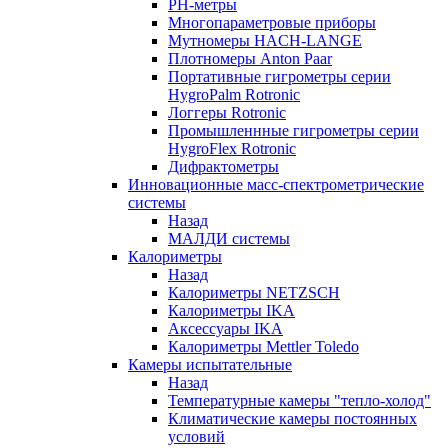
РH-метры
Многопараметровые приборы
Мутномеры HACH-LANGE
Плотномеры Anton Paar
Портативные гигрометры серии
HygroPalm Rotronic
Логгеры Rotronic
Промышленнные гигрометры серии
HygroFlex Rotronic
Дифрактометры
Инновационные масс-спектрометрические
системы
Назад
МАЛДИ системы
Калориметры
Назад
Калориметры NETZSCH
Калориметры IKA
Аксессуары IKA
Калориметры Mettler Toledo
Камеры испытательные
Назад
Температурные камеры "тепло-холод"
Климатические камеры постоянных
условий