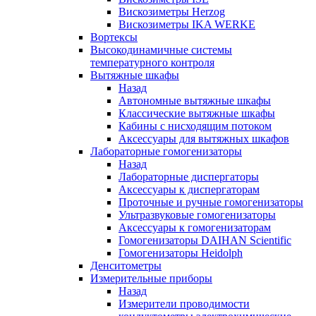
Вискозиметры Herzog
Вискозиметры IKA WERKE
Вортексы
Высокодинамичные системы
температурного контроля
Вытяжные шкафы
Назад
Автономные вытяжные шкафы
Классические вытяжные шкафы
Кабины с нисходящим потоком
Аксессуары для вытяжных шкафов
Лабораторные гомогенизаторы
Назад
Лабораторные диспергаторы
Аксессуары к диспергаторам
Проточные и ручные гомогенизаторы
Ультразвуковые гомогенизаторы
Аксессуары к гомогенизаторам
Гомогенизаторы DAIHAN Scientific
Гомогенизаторы Heidolph
Денситометры
Измерительные приборы
Назад
Измерители проводимости