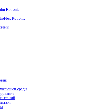
lm Rotronic
oFlex Rotronic
стемы
овий
ружающей среды
удование
спытаний
йствия
ры