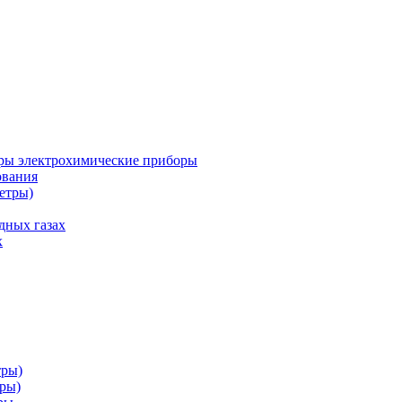
ры электрохимические приборы
ования
етры)
дных газах
х
тры)
тры)