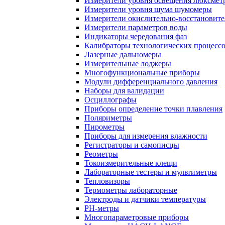
Измерители уровня освещения люксмет
Измерители уровня шума шумомеры
Измерители окислительно-восстановит
Измерители параметров воды
Индикаторы чередования фаз
Калибраторы технологических процесс
Лазерные дальномеры
Измерительные лоджеры
Многофункциональные приборы
Модули дифференциального давления
Наборы для валидации
Осциллографы
Приборы определение точки плавления
Поляриметры
Пирометры
Приборы для измерения влажности
Регистраторы и самописцы
Реометры
Токоизмерительные клещи
Лабораторные тестеры и мультиметры
Тепловизоры
Термометры лабораторные
Электроды и датчики температуры
РH-метры
Многопараметровые приборы