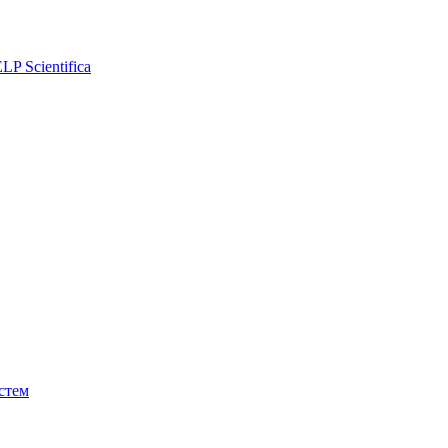
P Scientifica
стем