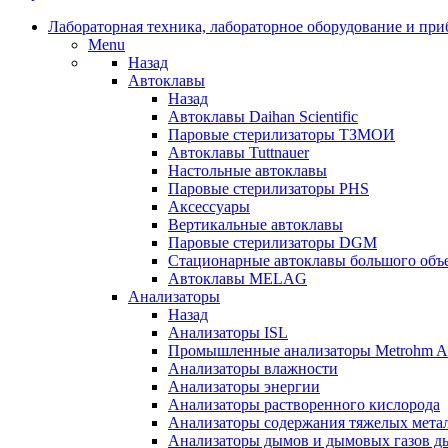
Лабораторная техника, лабораторное оборудование и пр
Menu
Назад
Автоклавы
Назад
Автоклавы Daihan Scientific
Паровые стерилизаторы ТЗМОИ
Автоклавы Tuttnauer
Наcтольные автоклавы
Паровые стерилизаторы PHS
Аксессуары
Вертикальные автоклавы
Паровые стерилизаторы DGM
Стационарные автоклавы большого объ
Автоклавы MELAG
Анализаторы
Назад
Анализаторы ISL
Промышленные анализаторы Metrohm Ap
Анализаторы влажности
Анализаторы энергии
Анализаторы растворенного кислорода
Анализаторы содержания тяжелых мета
Анализаторы дымов и дымовых газов 