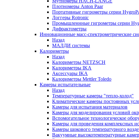
Мутномеры HACH-LANGE
Плотномеры Anton Paar
Портативные гигрометры серии HygroPa
Логгеры Rotronic
Промышленнные гигрометры серии Hygr
Дифрактометры
Инновационные масс-спектрометрические си
Назад
МАЛДИ системы
Калориметры
Назад
Калориметры NETZSCH
Калориметры IKA
Аксессуары IKA
Калориметры Mettler Toledo
Камеры испытательные
Назад
Температурные камеры "тепло-холод"
Климатические камеры постоянных усл
Камеры для испытания материалов
Камеры для моделирования условий ок
Вспомогательное технологическое обор
Камеры для проведения комплексных и
Камеры шокового температурного возде
Вакуумные высокотемпературные каме