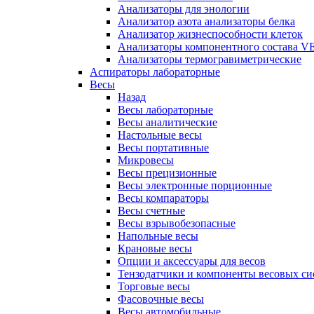
Анализаторы для энологии
Анализатор азота анализаторы белка
Анализатор жизнеспособности клеток
Анализаторы компонентного состава VEL
Анализаторы термогравиметрические
Аспираторы лабораторные
Весы
Назад
Весы лабораторные
Весы аналитические
Настольные весы
Весы портативные
Микровесы
Весы прецизионные
Весы электронные порционные
Весы компараторы
Весы счетные
Весы взрывобезопасные
Напольные весы
Крановые весы
Опции и аксессуары для весов
Тензодатчики и компоненты весовых си
Торговые весы
Фасовочные весы
Весы автомобильные