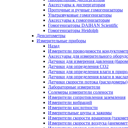
Аксессуары к диспергаторам
Проточные и ручные гомогенизаторы
Ультразвуковые гомогенизаторы
Аксессуары к гомогенизаторам
Гомогенизаторы DAIHAN Scientific
Гомогенизаторы Heidolph
Денситометры
Измерительные приборы
Назад
Измерители проводимости кондуктомет
Аксессуары для измерительного оборуд
Датчики для измерения давления (баром
Датчики для определения CO2
Датчики для определения влаги в приро
Датчики для определения влаги в масла
Датчики скорости потока (расходомеры)
Лабораторные измерители
Солемеры измерители солености
Измерители сопротивления заземления
Измерители вибраций
Измерители кислотности
Измерительные щупы и зажимы
Измерители скорости вращения (тахоме
Измерители скорости воздуха (анемоме