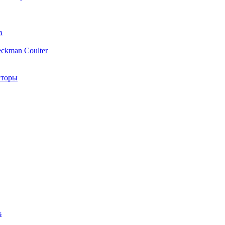
в
ckman Coulter
аторы
s