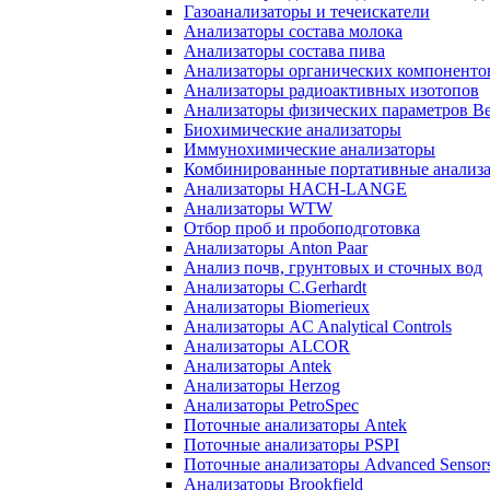
Газоанализаторы и течеискатели
Анализаторы состава молока
Анализаторы состава пива
Анализаторы органических компоненто
Анализаторы радиоактивных изотопов
Анализаторы физических параметров Be
Биохимические анализаторы
Иммунохимические анализаторы
Комбинированные портативные анализ
Анализаторы HACH-LANGE
Анализаторы WTW
Отбор проб и пробоподготовка
Анализаторы Anton Paar
Анализ почв, грунтовых и сточных вод
Анализаторы C.Gerhardt
Анализаторы Biomerieux
Анализаторы AC Analytical Controls
Анализаторы ALCOR
Анализаторы Antek
Анализаторы Herzog
Анализаторы PetroSpec
Поточные анализаторы Antek
Поточные анализаторы PSPI
Поточные анализаторы Advanced Sensor
Анализаторы Brookfield