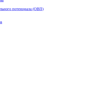
ры
ельного потенциала (ОВП)
ов