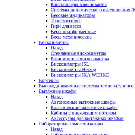
Контроллеры взвешивания
Системы динамического взвешивания (
Весовые индикаторы
Трансмиттеры
Гири для весов
Весы платформенные
Весы механические
Вискозиметры
Назад
Стеклянные вискозиметры
Ротационные вискозиметры
Вискозиметры ISL
Вискозиметры Herzog
Вискозиметры IKA WERKE
Вортексы
Высокодинамичные системы температурного 
Вытяжные шкафы
Назад
Автономные вытяжные шкафы
Классические вытяжные шкафы
Кабины с нисходящим потоком
Аксессуары для вытяжных шкафов
Лабораторные гомогенизаторы
Назад
Лабораторные диспергаторы